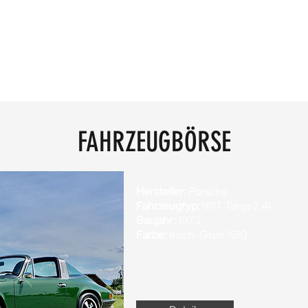
FAHRZEUGBÖRSE
Hersteller:
Porsche
Fahrzeugtyp:
911T Targa 2,4l
Baujahr:
1973
Farbe:
Irisch-Grün 1510