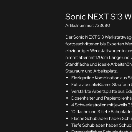
Sonic NEXT S13 W
Artikelnummer: 723680
Der Sonic NEXT S13 Werkstattwagen 
fortgeschrittenen bis Experten We
einzigartiger Werkstattwagen in unse
nimmt aber mit 120cm Länge und 76
Standfläche und ideale Arbeitshöh
Stauraum und Arbeitsplatz.
Einzigartige Kombination aus S
Extra abschließbares Staufach b
Verstärkte Arbeitsplatte aus Ede
Dosenhalter und Papierrollenha
4 Schwerlastrollen mit jeweils 
10 flache und 3 tiefe Schublade
Flache Schubladen haben Schub
Tiefe Schubladen haben Schubl