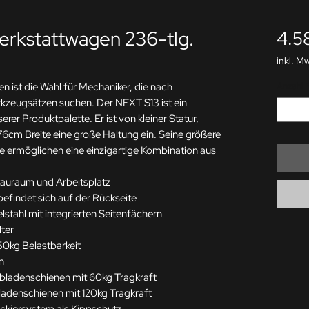
erkstattwagen 236-tlg.
4.5
inkl. M
ist die Wahl für Mechaniker, die nach
Anzahl
rkzeugsätzen suchen. Der NEXT S13 ist ein
rer Produktpalette. Er ist von kleiner Statur,
cm Breite eine große Haltung ein. Seine größere
e ermöglichen eine einzigartige Kombination aus
tauraum und Arbeitsplatz
efindet sich auf der Rückseite
lstahl mit integrierten Seitenfächern
lter
350kg Belastbarkeit
n
ladenschienen mit 60kg Tragkraft
adenschienen mit 120kg Tragkraft