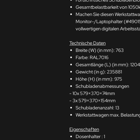
Fortschrittliches Schubladenbl
Gesamtbelastbarkeit von 1050
Machen Sie diesen Werkstattwa
Monitor-/Laptophalter (#49015
vollwertigen digitalen Arbeitsst
Technische Daten
Breite (W) (in mm): 763
Farbe: RAL7016
Gesamtlänge (L) (in mm): 1204
Gewicht (in g): 235881
Höhe (H) (in mm): 975
Schubladenabmessungen
- 10x 579×370×74mm
- 3x 579×370×154mm
Schubladenanzahl: 13
Werkstattwagen max. Belastun
Eigenschaften
Dosenhalter : 1