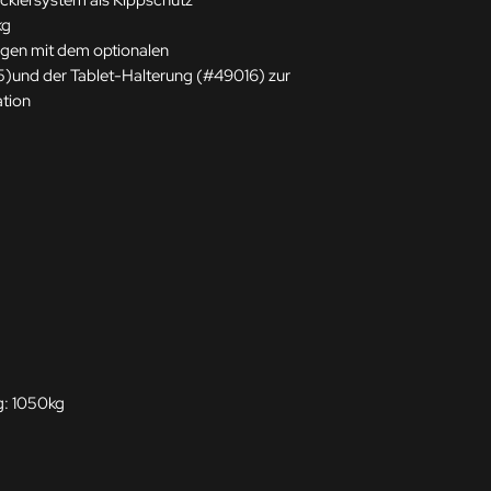
ockiersystem als Kippschutz
kg
gen mit dem optionalen
)und der Tablet-Halterung (#49016) zur
ation
g: 1050kg