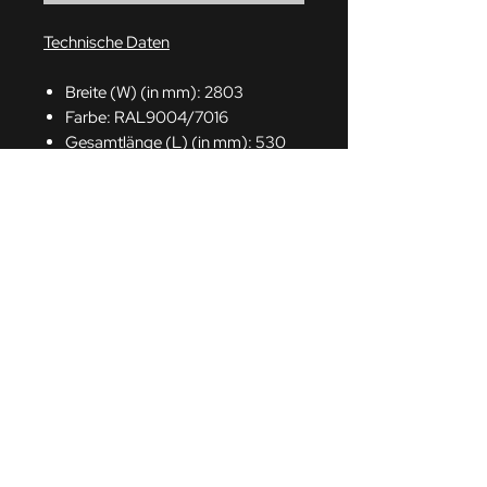
Technische Daten
Breite (W) (in mm): 2803
Farbe: RAL9004/7016
Gesamtlänge (L) (in mm): 530
Gewicht (in g): 380161
Höhe (H) (in mm): 2000
Eigenschaften
Verstellbare Füße
Kugelgelagerte Schubladen
Schubladen 100% ausziehbar
EAN code: 4711537525206
Pulverlackierung
Schloss mit Schlüssel