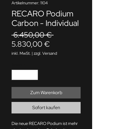
Artikelnummer: 1104
RECARO Podium
Carbon - Individual
Standardpreis
 6.450,00 € 
Sale-
5.830,00 €
Preis
inkl. MwSt.
|
zzgl. Versand
Anzahl
*
Zum Warenkorb
Sofort kaufen
Die neue RECARO Podium ist mehr