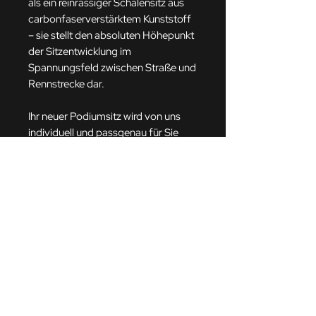
als ein reinrassiger Schalensitz aus
carbonfaserverstärktem Kunststoff
– sie stellt den absoluten Höhepunkt
der Sitzentwicklung im
Spannungsfeld zwischen Straße und
Rennstrecke dar.
Ihr neuer Podiumsitz wird von uns
individuell und passgenau für Sie
gefertigt.
Unser Angebotspreis beinhaltet
folgende Leistungen:
Sitzschale in Vollcarbon
Sitzschiene / Konsole
Pad-KIT in verschiedenen
Größen
Sitzbezug nach Kundenwunsch
Versand weltweit möglich.