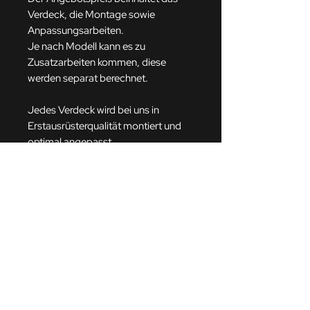
Verdeck, die Montage sowie
Anpassungsarbeiten.
Je nach Modell kann es zu
Zusatzarbeiten kommen, diese
werden separat berechnet.
Jedes Verdeck wird bei uns in
Erstausrüsterqualität montiert und
optimal angepasst.
Sie können zwischen verschiedenen
Farben wählen.
Gerne bieten wir Ihnen einen Hol-
und Bringservice in einem
geschlossenen Transporter für Ihr
Cabrio an.
Sollte ihr Modell/Fahrzeug nicht