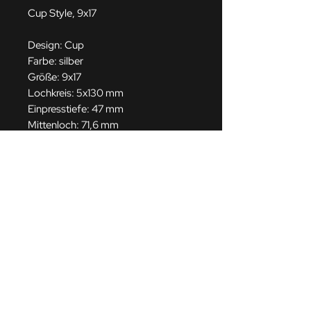
Cup Style, 9x17
Design: Cup
Farbe: silber
Größe: 9x17
Lochkreis: 5x130 mm
Einpresstiefe: 47 mm
Mittenloch: 71,6 mm
Gutachten: TÜV Teilegutachten, 3
Jahre Herstellergarantie!
Gerne bieten wir Ihnen die Felgen mit
Reifen als Komplettrad an, alternativ
mit Montage.
Als Highlight erhalten Sie bei uns
auch ein passendes, modernes
Fahrwerk, perfekt abgestimmt auf