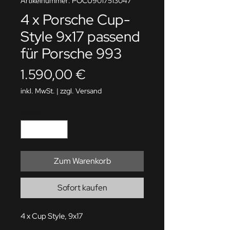
Artikelnummer: POCU9017513047
4 x Porsche Cup-
Style 9x17 passend
für Porsche 993
Preis
1.590,00 €
inkl. MwSt.
|
zzgl. Versand
Anzahl
*
Zum Warenkorb
Sofort kaufen
4 x Cup Style, 9x17