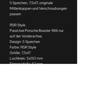
5 Speichen, 7,5x17, originale
Mittenkappen und Verschraubungen
passen
RSR Style
Passt bei Porsche Boxster 986 nur
auf der Vorderachse.
Design: 5 Speichen
Farbe: RSR Style
Größe: 7,5x17
Lochkreis: 5x130 mm
Einpresstiefe: 52 mm
Mittenloch: 71,6 mm
Gutachten: TÜV Teilegutachten, 3
Jahre Herstellergarantie
Gerne bieten wir Ihnen die Felgen mit
Reifen als Komplettrad an, alternativ