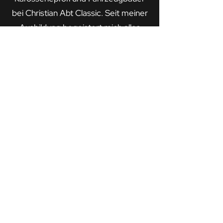
bei Christian Abt Classic. Seit meiner
Ausbildung begeistert mich alles
rund um den Bau und die
Restauration von Fahrzeugen. Für
mich bedeutet jedes Projekt mehr
als nur Arbeit, denn es ist eine
Herzensangelegenheit.
Vom ersten Gespräch bis zum
letzten Handgriff stecke ich meine
Leidenschaft und mein Wissen in
jedes Detail deines Projekts. Ob es
um die originalgetreue Restauration
eines Klassikers oder um
maßgeschneiderte Umbauten geht.