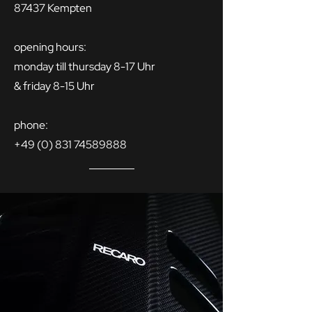
87437 Kempten
opening hours:
monday till thursday 8-17 Uhr
& friday 8-15 Uhr
phone:
+49 (0) 831 74589888