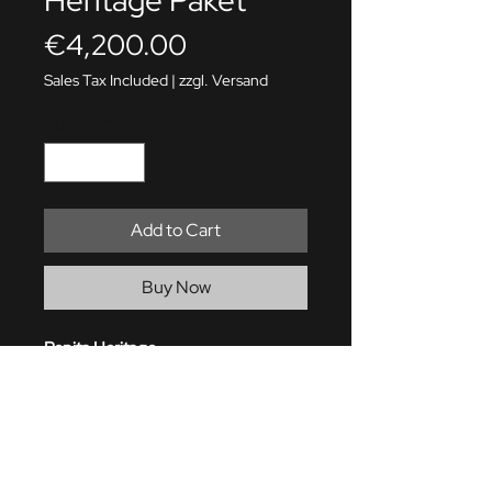
Heritage Paket
Price
€4,200.00
Sales Tax Included
|
zzgl. Versand
Quantity
*
Add to Cart
Buy Now
Pepita Heritage
Auf der Suche nach was exklusivem
?
Wir bieten Ihnen, für ihren Porsche
992, ein Heritage Umbau im